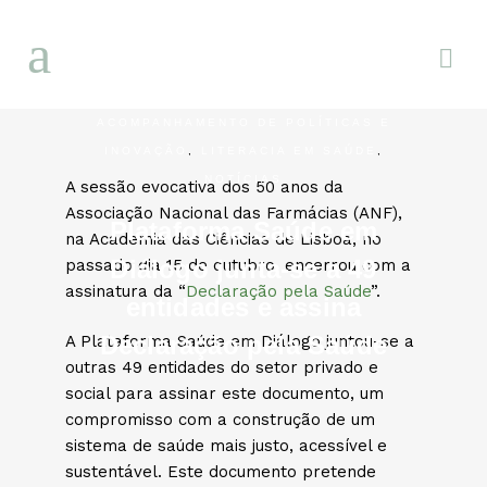
ACOMPANHAMENTO DE POLÍTICAS E
INOVAÇÃO
,
LITERACIA EM SAÚDE
,
NOTÍCIAS
A sessão evocativa dos 50 anos da
Associação Nacional das Farmácias (ANF),
Plataforma Saúde em
na Academia das Ciências de Lisboa, no
Diálogo junta-se a 49
passado dia 15 de outubro, encerrou com a
assinatura da “
Declaração pela Saúde
”.
entidades e assina
Declaração pela Saúde
A Plataforma Saúde em Diálogo juntou-se a
outras 49 entidades do setor privado e
social para assinar este documento, um
compromisso com a construção de um
sistema de saúde mais justo, acessível e
sustentável. Este documento pretende