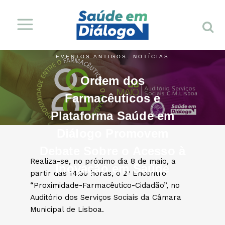
EVENTOS ANTIGOS
,
NOTÍCIAS
Ordem dos
Farmacêuticos e
Plataforma Saúde em
Diálogo Promovem
Debate Sobre o Acesso à
Realiza-se, no próximo dia 8 de maio, a
Inovação em Saúde
partir das 14:30 horas, o 2º Encontro
“Proximidade-Farmacêutico-Cidadão”, no
Auditório dos Serviços Sociais da Câmara
Municipal de Lisboa.