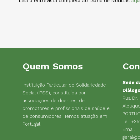
Leia a entrevista completa ao Diário de Notícias
aqu
Quem Somos
Con
Sede d
Instituição Particular de Solidariedade
Diálog
Social (IPSS), constituída por
Rua Dr.
associações de doentes, de
Albuque
promotores e profissionais de saúde e
PORTU
de consumidores. Temos atuação em
Tel:
+35
Portugal.
Email:
geral@p