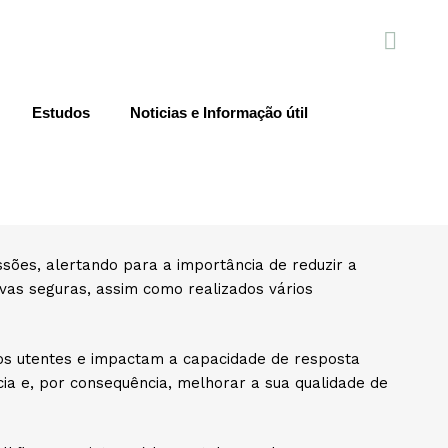
Estudos
Noticias e Informação útil
ra não sobrecarregar»
sobrecarregar», no âmbito do Projeto Saúde Mental
ção e têm o objetivo de aumentar a literacia na
de saúde e tomar decisões de saúde enquadradas e
ssões, alertando para a importância de reduzir a
ivas seguras, assim como realizados vários
dos utentes e impactam a capacidade de resposta
cia e, por consequência, melhorar a sua qualidade de