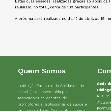
Estas duas sessões, realizadas graças ao apoio da 
reuniram, no total, cerca de 100 participantes.
A próxima será realizada no dia 12 de abril, às 15h n
Quem Somos
Con
Sede d
Instituição Particular de Solidariedade
Diálog
Social (IPSS), constituída por
Rua Dr.
associações de doentes, de
Albuque
promotores e profissionais de saúde e
PORTU
de consumidores. Temos atuação em