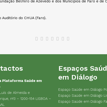
Fundação Belmiro de Azevedo e dos Municípios de Faro e de O
o Auditório do CHUA (Faro).
tactos
Espaços Saú
em Diálogo
a Plataforma Saúde em
o
Espaço Saúde em Diálogo P
 Luís de Almeida e
Espaço Saúde em Diálogo Li
rque, nº3 – 1200-154 LISBOA –
Espaço Saúde em Diálogo F
GAL