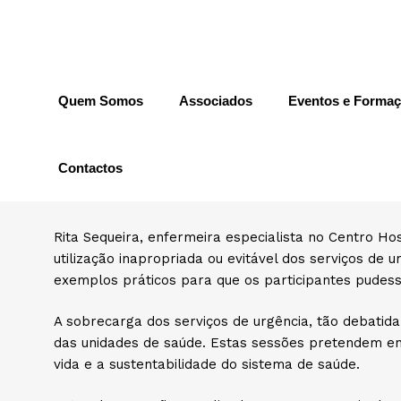
Quem Somos
Associados
Eventos e Forma
Sessões «Serviços de
Foram realizadas, desde o início do ano, duas sessõ
360º Algarve. Estas sessões, enquadradas nas ativi
Contactos
saúde (promoção da saúde e prevenção da doença) e
informadas.
Rita Sequeira, enfermeira especialista no Centro Ho
utilização inapropriada ou evitável dos serviços de
exemplos práticos para que os participantes pudes
A sobrecarga dos serviços de urgência, tão debati
das unidades de saúde. Estas sessões pretendem ensi
vida e a sustentabilidade do sistema de saúde.