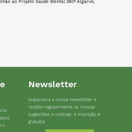
lhão ao Projeto Saúde Mental 360º Algarve,
de
Newsletter
Subscreva a nossa newsletter e
receba regularmente as nossas
orto
sugestões e notícias. A inscrição é
sboa
gratuita!
aro