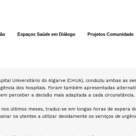
NOTÍCIAS
ção
Espaços Saúde em Diálogo
Projetos Comunidade
 Urgência: Quando e como utilizar, pa
es «Serviços de Urgência: Quando e como utilizar, para não 
MARÇO 28, 2024
dades
Saúde em Dia
, são gratuitas e abertas a toda a popula
 de capacitar a população idosa para navegar no sistema 
spital Universitário do Algarve (CHUA), conduziu ambas as se
 urgência dos hospitais. Foram também apresentadas alternat
sem perceber a decisão mais adaptada a cada circunstância.
da nos últimos meses, traduz-se em longas horas de espera 
nar os utentes a utilizar devidamente os serviços de urgên