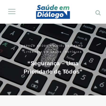
ESPAÇO SAÚDE EM DIÁLOGO FARO
,
LITERACIA EM SAÚDE
,
NOTÍCIAS
“Segurança – Uma
Prioridade de Todos”