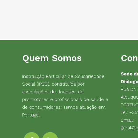
Quem Somos
Con
Sede d
Instituição Particular de Solidariedade
Diálog
Social (IPSS), constituída por
Rua Dr.
associações de doentes, de
Albuque
promotores e profissionais de saúde e
PORTU
de consumidores. Temos atuação em
Tel:
+35
Portugal.
Email:
geral@p